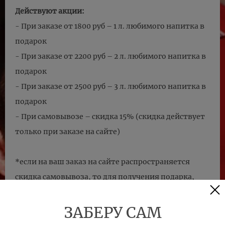
Действуют акции:
- При заказе от 1800 руб – 1 л. любимого напитка в
подарок
- При заказе от 2200 руб – 2 л. любимого напитка в
подарок
- При заказе от 2500 руб – 3 л. любимого напитка в
подарок
- При самовывозе – скидка 15% (скидка действует
только при заказе на сайте)
*если на ваш заказ на сайте распространяется
скидка самовывоза, то для получения подарка,
сумма чека 1800 руб. (2200 и 2500) должна быть с
учетом скидки.
ЗАБЕРУ САМ