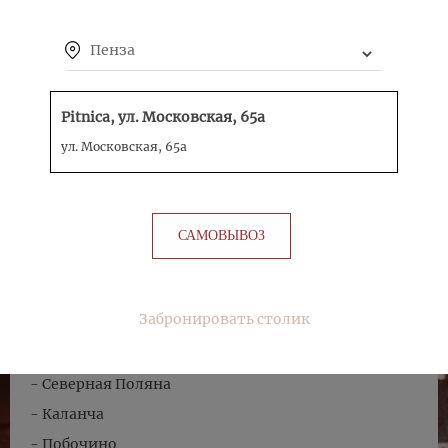
Мы не доставляем в районы:
Пенза
- Ахуны
- Малахит
- Барковка
Pitnica, ул. Московская, 65а
- Засурье
ул. Московская, 65а
- Лесной
- п. Монтажный
- Светлая Поляна
САМОВЫВОЗ
- Светлополянское лесничество
- п. Победа
Забронировать столик
- п. Чемодановка
- п. Камыши-Хвощи
- Северная Поляна
- Каланча
- Побочино